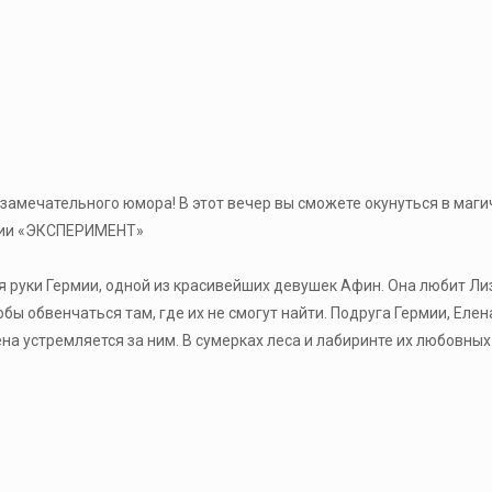
р замечательного юмора! В этот вечер вы сможете окунуться в маг
удии «ЭКСПЕРИМЕНТ»
руки Гермии, одной из красивейших девушек Афин. Она любит Лиза
ы обвенчаться там, где их не смогут найти. Подруга Гермии, Елен
на устремляется за ним. В сумерках леса и лабиринте их любовн