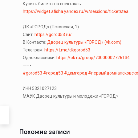
Купить билеты на спектакль:
https://widget.afisha.yandex.ru/w/sessions/ticketstea..
ДК «ГОРОД» (Псковская, 1)
Сайт:
https://gorod53.ru/
В Контакте:
Дворец культуры «ГОРОД» (vk.com)
Телеграм:
https://t.me/dkgorod53
Одноклассники:
https://ok.ru/group/70000002726134
——-
#gorod53
#город53
#дкмгород
#первыйдомнапсковск
ИНН 5321027123
МАУК Дворец культуры и молодежи «ГОРОД»
Похожие записи