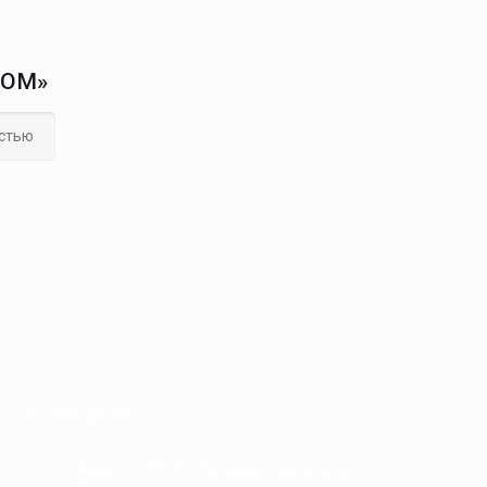
ДОМ»
стью
Контакты
Адрес: 173015, г. Великий Новгород, ул.