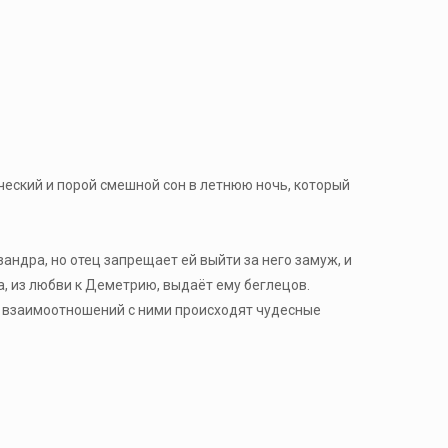
ический и порой смешной сон в летнюю ночь, который
ндра, но отец запрещает ей выйти за него замуж, и
а, из любви к Деметрию, выдаёт ему беглецов.
ых взаимоотношений с ними происходят чудесные