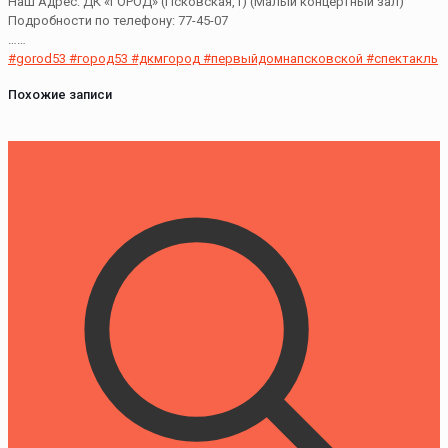
Наш Адрес: ДК «ГОРОД» (Псковская,1) (Малый концертный зал)
Подробности по телефону: 77-45-07
……
#gorod53
#город53
#дкмгород
#первыйдомнапсковской
#спектакль
Похожие записи