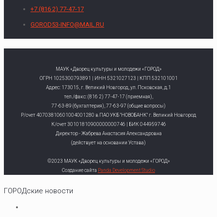
+7 (816 2) 77-47-17
GOROD53-INFO@MAIL.RU
МАУК «Дворец культуры и молодежи «ГОРОД»
ОГРН 1025300793891 | ИНН 5321027123 | КПП 532101001
Адрес: 173015, г. Великий Новгород, ул. Псковская, д.1
тел./факс: (816 2) 77-47-17 (приемная),
77-63-89 (бухгалтерия), 77-63-97 (общие вопросы)
Р/счет 40703810601004001280 в ПАО УКБ "НОВОБАНК" г. Великий Новгород
К/счет 30101810900000000746 | БИК 044959746
Директор - Жабрева Анастасия Александровна
(действует на основании Устава)
©2023 МАУК «Дворец культуры и молодежи «ГОРОД»
Создание сайта
Panda Development Studio
ГОРОДские новости