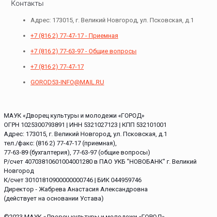
Контакты
Адрес: 173015, г. Великий Новгород, ул. Псковская, д.1
+7 (816 2) 77-47-17 - Приемная
+7 (816 2) 77-63-97 - Общие вопросы
+7 (816 2) 77-47-17
GOROD53-INFO@MAIL.RU
МАУК «Дворец культуры и молодежи «ГОРОД»
ОГРН 1025300793891 | ИНН 5321027123 | КПП 532101001
Адрес: 173015, г. Великий Новгород, ул. Псковская, д.1
тел./факс: (816 2) 77-47-17 (приемная),
77-63-89 (бухгалтерия), 77-63-97 (общие вопросы)
Р/счет 40703810601004001280 в ПАО УКБ "НОВОБАНК" г. Великий
Новгород
К/счет 30101810900000000746 | БИК 044959746
Директор - Жабрева Анастасия Александровна
(действует на основании Устава)
©2023 МАУК «Дворец культуры и молодежи «ГОРОД»