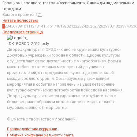
Горацио» Народного театра «Эксперимент». Однажды над маленьким
городком
Вам это нравится?
71
Читать полностью
1
2
3
4
5
6
7
8
9
10
11
12
13
14
15
16
17
18
19
20
21
22
23
24
25
26
27
28
29
30
31
32
33
34
35
3
Следующая страница
Дворец культуры «ГОРОД» - одно из крупнейших культурно-
досуговых учреждений города и области. Дворец культуры
осуществляет свою деятельность с многообразием форм и
масштабов - от камерных мероприятий до уличных
представлений, от городских конкурсов до фестивалей
международного уровня. Организуемые учреждением
мероприятия и события направлены на удовлетворение
культурно-эстетических потребностей всех слоев населения.
Дворец культуры является учреждением клубного типа с
большим разнообразием коллективов самодеятельного
(художественного) творчества.
© Вместе с творчеством поколений!
Противодействие коррупции
Политика конфиденциальности сайта