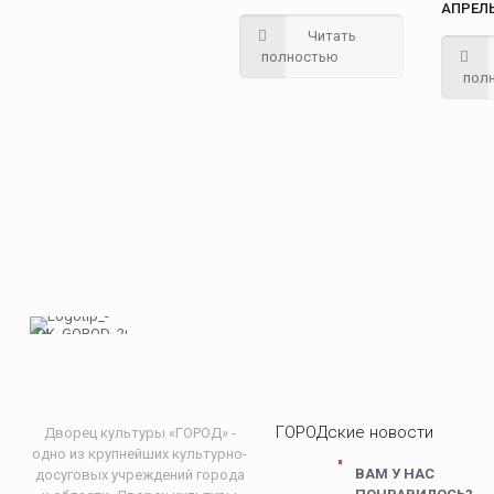
АПРЕЛЬ
Читать
полностью
пол
ГОРОДские новости
Дворец культуры «ГОРОД» -
одно из крупнейших культурно-
ВАМ У НАС
досуговых учреждений города