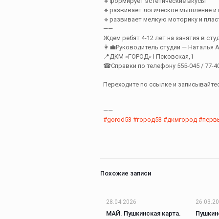
🔸формирует эстетические вкусы
🔸развивает логическое мышление и
🔸развивает мелкую моторику и плас
——
Ждем ребят 4-12 лет на занятия в сту
👩‍💼Руководитель студии — Наталья 
📍ДКМ «ГОРОД» I Псковская,1
☎Справки по телефону 555-045 / 77-4
Переходите по ссылке и записывайтес
——
#gorod53
#город53
#дкмгород
#перв
Похожие записи
28.04.2026
26.03.2
МАЙ. Пушкинская карта.
Пушкин