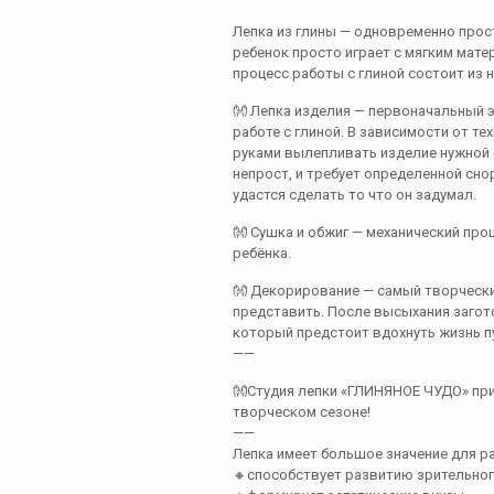
Лепка из глины — одновременно прост
ребенок просто играет с мягким матер
процесс работы с глиной состоит из 
👐 Лепка изделия — первоначальный э
работе с глиной. В зависимости от т
руками вылепливать изделие нужной 
непрост, и требует определенной сно
удастся сделать то что он задумал.
👐 Сушка и обжиг — механический про
ребёнка.
👐 Декорирование — самый творческ
представить. После высыхания загото
который предстоит вдохнуть жизнь пу
——
👐Студия лепки «ГЛИНЯНОЕ ЧУДО» при
творческом сезоне!
——
Лепка имеет большое значение для ра
🔸способствует развитию зрительног