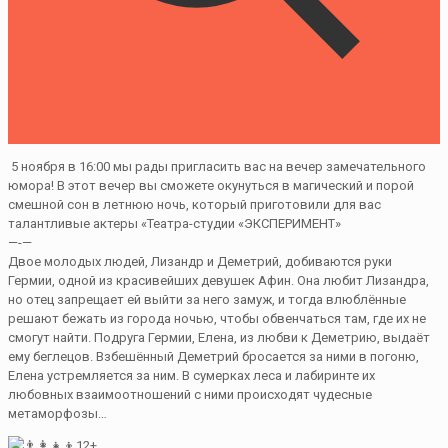
5 ноября в 16:00 мы рады пригласить вас на вечер замечательного
юмора! В этот вечер вы сможете окунуться в магический и порой
смешной сон в летнюю ночь, который приготовили для вас
талантливые актеры «Театра-студии «ЭКСПЕРИМЕНТ»
—-—
Двое молодых людей, Лизандр и Деметрий, добиваются руки
Гермии, одной из красивейших девушек Афин. Она любит Лизандра,
но отец запрещает ей выйти за него замуж, и тогда влюблённые
решают бежать из города ночью, чтобы обвенчаться там, где их не
смогут найти. Подруга Гермии, Елена, из любви к Деметрию, выдаёт
ему беглецов. Взбешённый Деметрий бросается за ними в погоню,
Елена устремляется за ним. В сумерках леса и лабиринте их
любовных взаимоотношений с ними происходят чудесные
метаморфозы…
12+