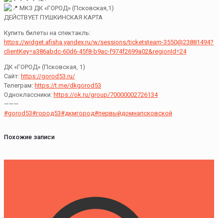
МКЗ ДК «ГОРОД» (Псковская,1)
ДЕЙСТВУЕТ ПУШКИНСКАЯ КАРТА
Купить билеты на спектакль:
https://widget.afisha.yandex.ru/w/sessions/ticketsteam-3550@23881494?
clientKey=a386abdc-60d6-45f8-b9ac-f974f2699a02&regionId=24
ДК «ГОРОД» (Псковская, 1)
Сайт:
https://gorod53.ru/
Телеграм:
https://t.me/dkgorod53
Одноклассники:
https://ok.ru/group/70000002726134
———
#gorod53
#город53
#дкмгород
#первыйдомнапсковской
Похожие записи