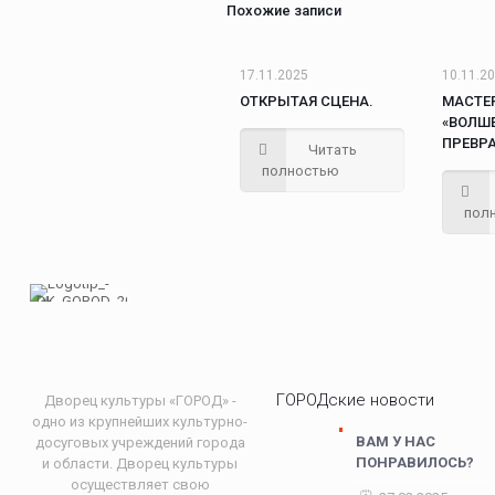
Похожие записи
17.11.2025
10.11.2
ОТКРЫТАЯ СЦЕНА.
МАСТЕ
«ВОЛШ
ПРЕВР
Читать
полностью
пол
ГОРОДские новости
Дворец культуры «ГОРОД» -
одно из крупнейших культурно-
ВАМ У НАС
досуговых учреждений города
ПОНРАВИЛОСЬ?
и области. Дворец культуры
осуществляет свою