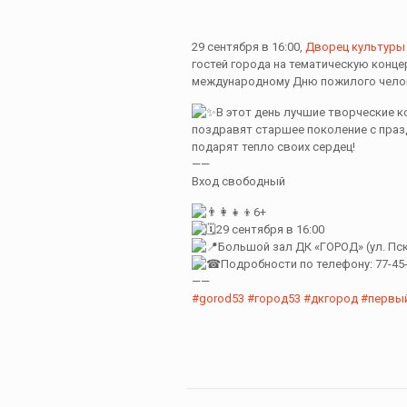
29 сентября в 16:00,
Дворец культуры 
гостей города на тематическую конц
международному Дню пожилого чело
В этот день лучшие творческие 
поздравят старшее поколение с праз
подарят тепло своих сердец!
——
Вход свободный
6+
29 сентября в 16:00
Большой зал ДК «ГОРОД» (ул. Пск
Подробности по телефону: 77-45
——
#gorod53
#город53
#дкгород
#первый