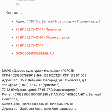
59
Контакты
Адрес: 173015, г. Великий Новгород, ул. Псковская, д.1
+7 (816 2) 77-47-17 - Приемная
+7 (816 2) 77-63-97 - Общие вопросы
+7 (816 2) 77-47-17
GOROD53-INFO@MAIL.RU
МАУК «Дворец культуры и молодежи «ГОРОД»
ОГРН 1025300793891 | ИНН 5321027123 | КПП 532101001
Адрес: 173015, г. Великий Новгород, ул. Псковская, д.1
тел./факс: (816 2) 77-47-17 (приемная),
77-63-89 (бухгалтерия), 77-63-97 (общие вопросы)
Р/счет 40703810601004001280 в ПАО УКБ "НОВОБАНК" г. Великий
Новгород
К/счет 30101810900000000746 | БИК 044959746
Директор - Жабрева Анастасия Александровна