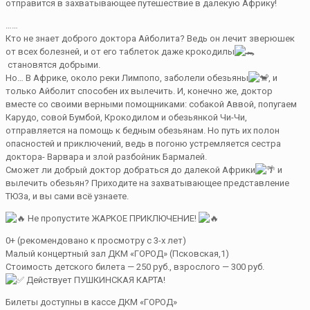
отправится в захватывающее путешествие в далекую Африку!
……
Кто не знает доброго доктора Айболита? Ведь он лечит зверюшек
от всех болезней, и от его таблеток даже крокодилы
становятся добрыми.
Но… В Африке, около реки Лимпопо, заболели обезьяны
, и
только Айболит способен их вылечить. И, конечно же, доктор
вместе со своими верными помощниками: собакой Аввой, попугаем
Карудо, совой Бумбой, Крокодилом и обезьянкой Чи-Чи,
отправляется на помощь к бедным обезьянам. Но путь их полон
опасностей и приключений, ведь в погоню устремляется сестра
доктора- Варвара и злой разбойник Бармалей.
Сможет ли добрый доктор добраться до далекой Африки
и
вылечить обезьян? Приходите на захватывающее представление
ТЮЗа, и вы сами всё узнаете.
Не пропустите ЖАРКОЕ ПРИКЛЮЧЕНИЕ!
0+ (рекомендовано к просмотру с 3-х лет)
Малый концертный зал ДКМ «ГОРОД» (Псковская,1)
Стоимость детского билета — 250 руб., взрослого — 300 руб.
Действует ПУШКИНСКАЯ КАРТА!
Билеты доступны в кассе ДКМ «ГОРОД»