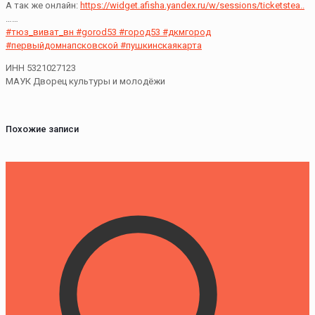
А так же онлайн:
https://widget.afisha.yandex.ru/w/sessions/ticketstea..
……
#тюз_виват_вн
#gorod53
#город53
#дкмгород
#первыйдомнапсковской
#пушкинскаякарта
ИНН 5321027123
МАУК Дворец культуры и молодёжи
Похожие записи