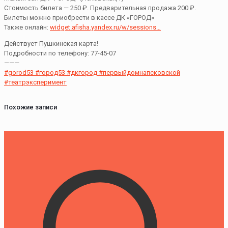
Стоимость билета — 250 ₽. Предварительная продажа 200 ₽.
Билеты можно приобрести в кассе ДК «ГОРОД»
Также онлайн:
widget.afisha.yandex.ru/w/sessions…
Действует Пушкинская карта!
Подробности по телефону: 77-45-07
———
#gorod53
#город53
#дкгород
#первыйдомнапсковской
#театрэксперимент
Похожие записи