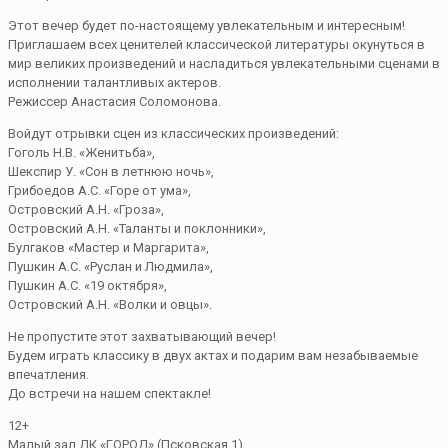
Этот вечер будет по-настоящему увлекательным и интересным!
Приглашаем всех ценителей классической литературы окунуться в
мир великих произведений и насладиться увлекательными сценами в
исполнении талантливых актеров.
Режиссер Анастасия Соломонова.
Войдут отрывки сцен из классических произведений:
Гоголь Н.В. «Женитьба»,
Шекспир У. «Сон в летнюю ночь»,
Грибоедов А.С. «Горе от ума»,
Островский А.Н. «Гроза»,
Островский А.Н. «Таланты и поклонники»,
Булгаков «Мастер и Маргарита»,
Пушкин А.С. «Руслан и Людмила»,
Пушкин А.С. «19 октября»,
Островский А.Н. «Волки и овцы».
Не пропустите этот захватывающий вечер!
Будем играть классику в двух актах и подарим вам незабываемые
впечатления.
До встречи на нашем спектакле!
12+
Малый зал ДК «ГОРОД» (Псковская,1)