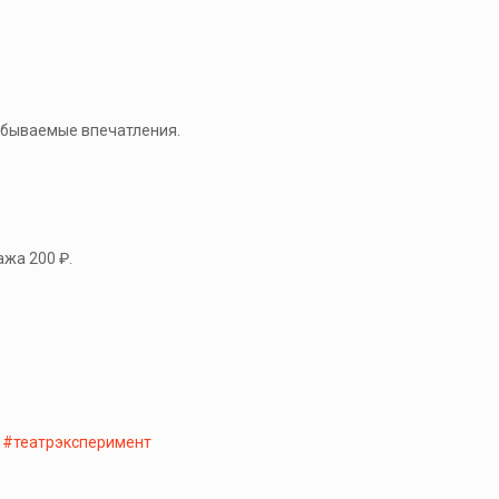
забываемые впечатления.
жа 200 ₽.
#театрэксперимент