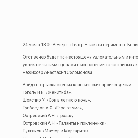
24 мая в 18:00 Вечер с «Театр — как эксперимент». Вел
Этот вечер будет по-настоящему увлекательным и инте
увлекательными сценами в исполнении талантливых ак
Режиссер Анастасия Соломонова.
Войдут отрывки сцен из классических произведений:
Гоголь Н.В. «Женитьба»,
Шекспир У. «Сон в летнюю ночь»,
Грибоедов А.С. «Горе от ума»,
Островский А.Н. «Гроза»,
Островский А.Н. «Таланты и поклонники»,
Булгаков «Мастер и Маргарита»,