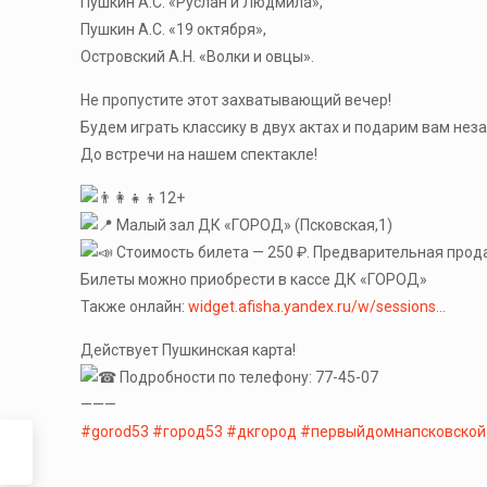
Пушкин А.С. «Руслан и Людмила»,
Пушкин А.С. «19 октября»,
Островский А.Н. «Волки и овцы».
Не пропустите этот захватывающий вечер!
Будем играть классику в двух актах и подарим вам не
До встречи на нашем спектакле!
12+
Малый зал ДК «ГОРОД» (Псковская,1)
Стоимость билета — 250 ₽. Предварительная прода
Билеты можно приобрести в кассе ДК «ГОРОД»
Также онлайн:
widget.afisha.yandex.ru/w/sessions…
Действует Пушкинская карта!
Подробности по телефону: 77-45-07
———
#gorod53
#город53
#дкгород
#первыйдомнапсковской