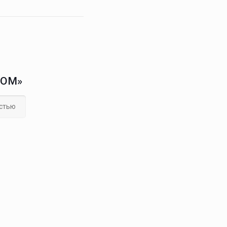
ДОМ»
стью