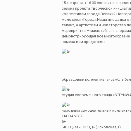
15 февраля в 16:00 состоится первая 
сезона проекта творческой инициат
коллективам города Великий Новгоро
молодёжи «Город».Наша площадка отк
талант, а артистизм и новаторство п
мероприятия — масштабная панорама 
демонстрирующая все многообразие ж
номера вам представят:
образцовый коллектив, ансамбль ба
студия современного танца «STEYNW
народный самодеятельный коллектив,
«ACDANCE»——
6+
БКЗ ДКМ «ГОРОД» (Псковская,1)