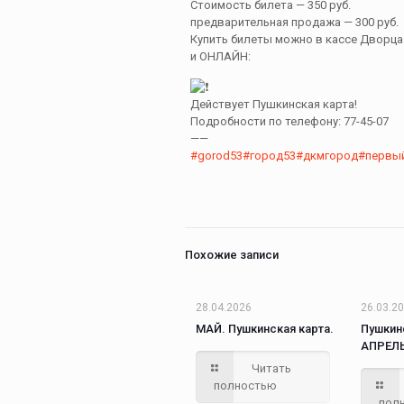
Стоимость билета — 350 руб.
предварительная продажа — 300 руб.
Купить билеты можно в кассе Дворца
и ОНЛАЙН:
Действует Пушкинская карта!
Подробности по телефону: 77-45-07
——
#gorod53
#город53
#дкмгород
#первы
Похожие записи
28.04.2026
26.03.2
МАЙ. Пушкинская карта.
Пушкин
АПРЕЛЬ
Читать
полностью
пол