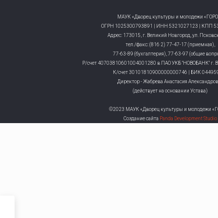
МАУК «Дворец культуры и молодежи «ГОР
ОГРН 1025300793891 | ИНН 5321027123 | КПП 5
Адрес: 173015, г. Великий Новгород, ул. Псковск
тел./факс: (816 2) 77-47-17 (приемная),
77-63-89 (бухгалтерия), 77-63-97 (общие воп
Р/счет 40703810601004001280 в ПАО УКБ "НОВОБАНК" г. 
К/счет 30101810900000000746 | БИК 04495
Директор - Жабрева Анастасия Александро
(действует на основании Устава)
©2023 МАУК «Дворец культуры и молодежи «
Создание сайта
Panda Development Studio