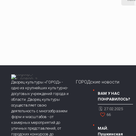
ГОРОДские новости
Дворец культуры «ГОРОД» -
одно из крупнейших культурно-
ВАМ У НАС
досуговых учреждений города и
ПОНРАВИЛОСЬ?
области. Дворец культуры
осуществляет свою
27.02.2025
деятельность с многообразием
66
форм и масштабов - от
камерных мероприятий до
уличных представлений, от
МАЙ.
городских конкурсов до
Пушкинская