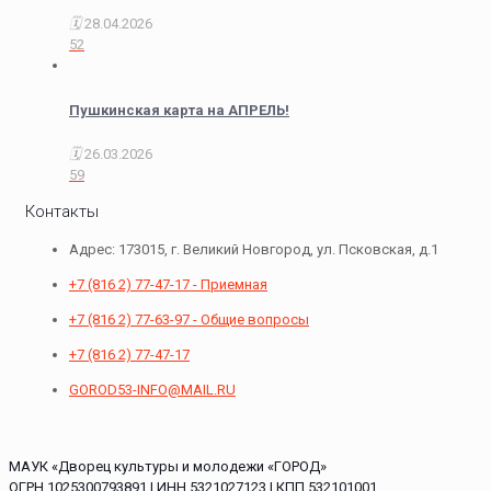
28.04.2026
52
Пушкинская карта на АПРЕЛЬ!
26.03.2026
59
Контакты
Адрес: 173015, г. Великий Новгород, ул. Псковская, д.1
+7 (816 2) 77-47-17 - Приемная
+7 (816 2) 77-63-97 - Общие вопросы
+7 (816 2) 77-47-17
GOROD53-INFO@MAIL.RU
МАУК «Дворец культуры и молодежи «ГОРОД»
ОГРН 1025300793891 | ИНН 5321027123 | КПП 532101001