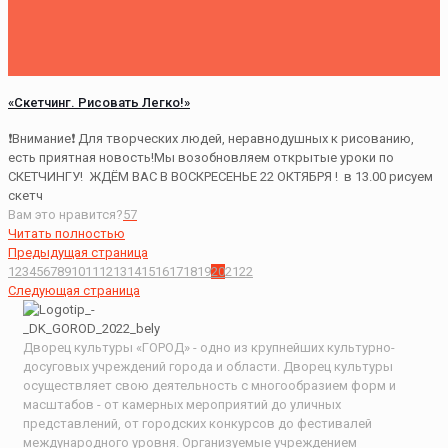
«Скетчинг. Рисовать Легко!»
❗Внимание❗ Для творческих людей, неравнодушных к рисованию,
есть приятная новость!Мы возобновляем открытые уроки по
СКЕТЧИНГУ! ЖДЁМ ВАС В ВОСКРЕСЕНЬЕ 22 ОКТЯБРЯ ! в 13.00 рисуем
скетч
Вам это нравится?
57
Читать полностью
Предыдущая страница
1
2
3
4
5
6
7
8
9
10
11
12
13
14
15
16
17
18
19
20
21
22
Следующая страница
Дворец культуры «ГОРОД» - одно из крупнейших культурно-
досуговых учреждений города и области. Дворец культуры
осуществляет свою деятельность с многообразием форм и
масштабов - от камерных мероприятий до уличных
представлений, от городских конкурсов до фестивалей
международного уровня. Организуемые учреждением