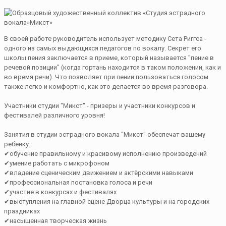
В своей работе руководитель использует методику Сета Риггса -
одного из самых выдающихся педагогов по вокалу. Секрет его
школы пения заключается в приеме, который называется "пение в
речевой позиции" (когда гортань находится в таком положении, как и
во время речи). Что позволяет при пении пользоваться голосом
также легко и комфортно, как это делается во время разговора.
Участники студии "Микст" - призеры и участники конкурсов и
фестивалей различного уровня!
Занятия в студии эстрадного вокала "Микст" обеспечат вашему
ребенку:
✔обучение правильному и красивому исполнению произведений
✔умение работать с микрофоном
✔владение сценическим движением и актёрскими навыками
✔профессиональная постановка голоса и речи
✔участие в конкурсах и фестивалях
✔выступления на главной сцене Дворца культуры и на городских
праздниках
✔насыщенная творческая жизнь