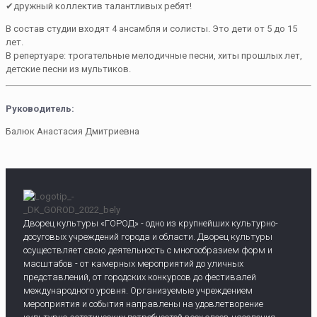
✔дружный коллектив талантливых ребят!
В состав студии входят 4 ансамбля и солисты. Это дети от 5 до 15
лет.
В репертуаре: трогательные мелодичные песни, хиты прошлых лет,
детские песни из мультиков.
Руководитель:
Балюк Анастасия Дмитриевна
Дворец культуры «ГОРОД» - одно из крупнейших культурно-
досуговых учреждений города и области. Дворец культуры
осуществляет свою деятельность с многообразием форм и
масштабов - от камерных мероприятий до уличных
представлений, от городских конкурсов до фестивалей
международного уровня. Организуемые учреждением
мероприятия и события направлены на удовлетворение