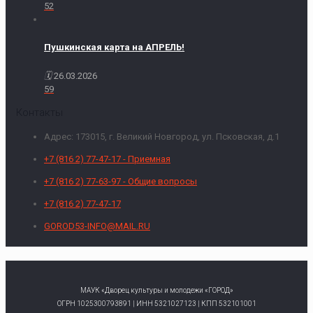
52
Пушкинская карта на АПРЕЛЬ!
26.03.2026
59
Контакты
Адрес: 173015, г. Великий Новгород, ул. Псковская, д.1
+7 (816 2) 77-47-17 - Приемная
+7 (816 2) 77-63-97 - Общие вопросы
+7 (816 2) 77-47-17
GOROD53-INFO@MAIL.RU
МАУК «Дворец культуры и молодежи «ГОРОД»
ОГРН 1025300793891 | ИНН 5321027123 | КПП 532101001