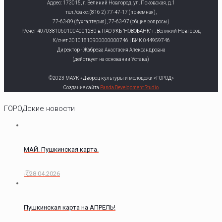
Адрес: 173015, г. Великий Новгород, ул. Псковская, д.1
тел./факс: (816 2) 77-47-17 (приемная),
77-63-89 (бухгалтерия), 77-63-97 (общие вопросы)
Р/счет 40703810601004001280 в ПАО УКБ "НОВОБАНК" г. Великий Новгород
К/счет 30101810900000000746 | БИК 044959746
Директор - Жабрева Анастасия Александровна
(действует на основании Устава)
©2023 МАУК «Дворец культуры и молодежи «ГОРОД»
Создание сайта
Panda Development Studio
ГОРОДские новости
МАЙ. Пушкинская карта.
28.04.2026
Пушкинская карта на АПРЕЛЬ!